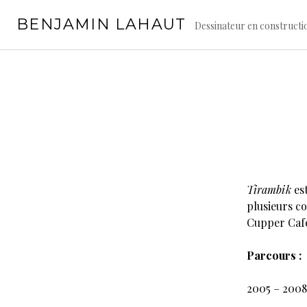
Aller
BENJAMIN LAHAUT
au
Dessinateur en constructi
contenu
principal
Tirambik
es
plusieurs co
Cupper Café
Parcours :
2005 – 200