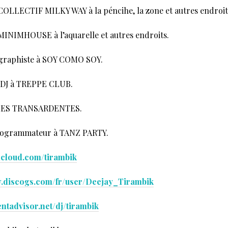
 COLLECTIF MILKY WAY à la péncihe, la zone et autres endroit
 MINIMHOUSE à l’aquarelle et autres endroits.
t graphiste à SOY COMO SOY.
/ DJ à TREPPE CLUB.
à LES TRANSARDENTES.
programmateur à TANZ PARTY.
cloud.com/tirambik
w.discogs.com/fr/user/Deejay_Tirambik
ntadvisor.net/dj/tirambik