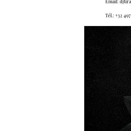
Email: djti
Tél.: +32 497