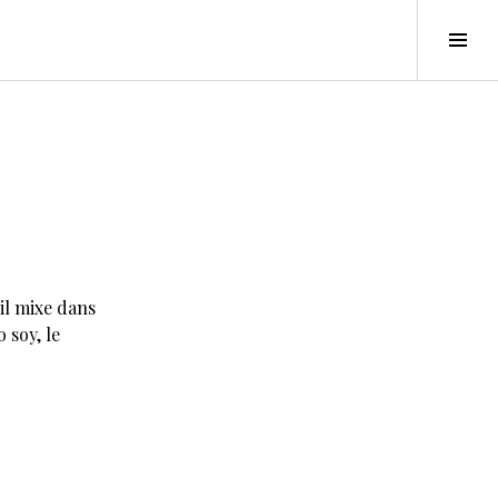
Tog
Sid
il mixe dans
 soy, le