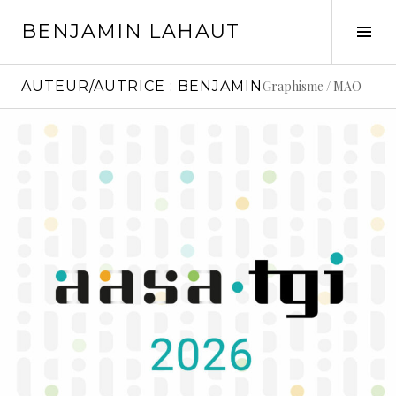
Aller
BENJAMIN LAHAUT
au
Tog
contenu
Sid
principal
AUTEUR/AUTRICE :
BENJAMIN
Graphisme / MAO